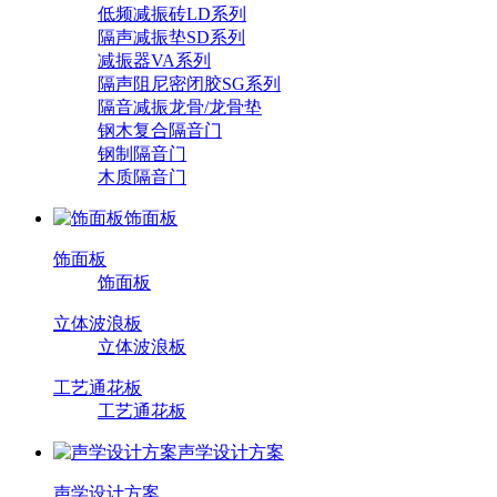
低频减振砖LD系列
隔声减振垫SD系列
减振器VA系列
隔声阻尼密闭胶SG系列
隔音减振龙骨/龙骨垫
钢木复合隔音门
钢制隔音门
木质隔音门
饰面板
饰面板
饰面板
立体波浪板
立体波浪板
工艺通花板
工艺通花板
声学设计方案
声学设计方案