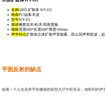
名称
QRD 扩散体 WY-D2
饰面
PU油漆/木皮
型号
WY-D2
基材
橡胶实木/松木/高密度板
规格
宽度600*长度600*厚度100mm
声学特点
扩散体立体扩散声音能量，防止回声和驻波，起
平面反射的缺点
如果一个人在具有平坦侧墙的矩型大厅中听音乐，他听到的声