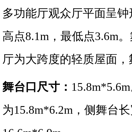
多功能厅观众厅平面呈钟
高点
8.1m
，最低点
3.6m
。
厅为大跨度的轻质屋面，
舞台口尺寸：
15.8m*5.6m
为
15.8m*6.2m
，侧舞台长