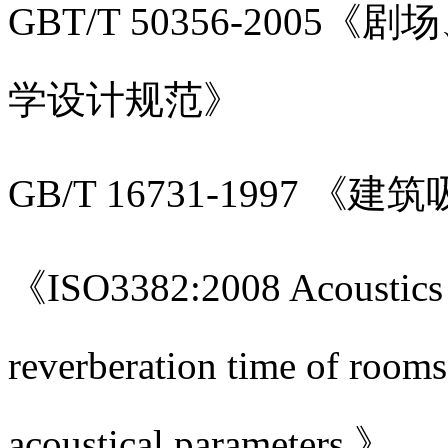
GBT/T 50356-2005
《剧场
学设计规范》
GB/T 16731-1997
《建筑
《
ISO3382:2008 Acoustics
reverberation time of rooms
acoustical parameters.
》