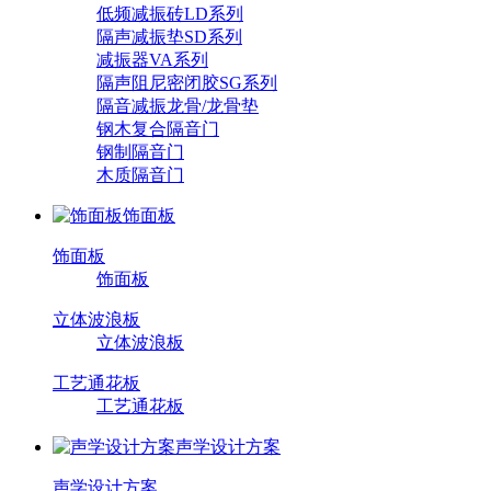
低频减振砖LD系列
隔声减振垫SD系列
减振器VA系列
隔声阻尼密闭胶SG系列
隔音减振龙骨/龙骨垫
钢木复合隔音门
钢制隔音门
木质隔音门
饰面板
饰面板
饰面板
立体波浪板
立体波浪板
工艺通花板
工艺通花板
声学设计方案
声学设计方案