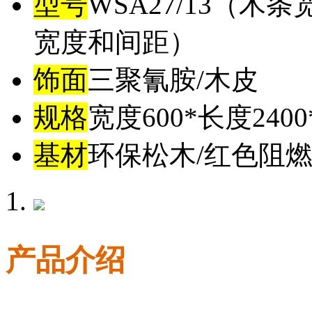
型号
WSA27/13（木
宽度和间距）
饰面
三聚氰胺/木皮
规格
宽度600*长度24
基材
环保松木/红色阻燃
产品介绍