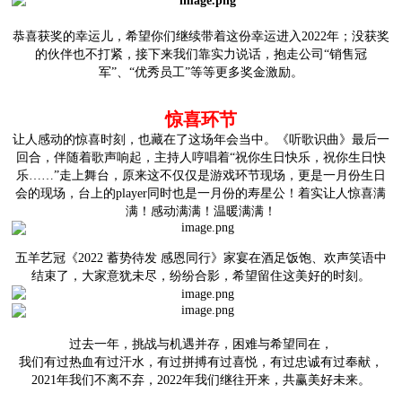
恭喜获奖的幸运儿，希望你们继续带着这份幸运进入2022年；没获奖
的伙伴也不打紧，接下来我们靠实力说话，抱走公司“销售冠
军”、“优秀员工”等等更多奖金激励。
惊喜环节
让人感动的惊喜时刻，也藏在了这场年会当中。《听歌识曲》最后一
回合，伴随着歌声响起，主持人哼唱着“祝你生日快乐，祝你生日快
乐……”走上舞台，原来这不仅仅是游戏环节现场，更是一月份生日
会的现场，台上的player同时也是一月份的寿星公！着实让人惊喜满
满！感动满满！温暖满满！
五羊艺冠
《2022 蓄势待发 感恩同行》
家宴在酒足饭饱、欢声笑语中
结束了，大家意犹未尽，纷纷合影，希望留住这美好的时刻。
过去一年，挑战与机遇并存，困难与希望同在，
我们有过热血有过汗水，有过拼搏有过喜悦，有过忠诚有过奉献，
2021年我们不离不弃，2022年我们继往开来，共赢美好未来。