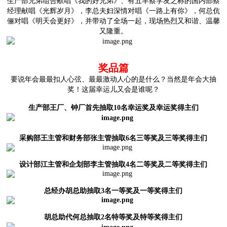
生产部兄弟组合献唱《我的好兄弟》、有五羊蔡学友之称的国内部蔡
经理献唱《光辉岁月》，李总夫妇深情对唱《一路上有你》，何总伉
俪对唱《明天会更好》，并带动了全场一起，现场热烈又和谐、温馨
又隆重。
奖品篇
要说年会最最扣人心弦、最最激动人心的是什么？当然是年会大抽
奖！这届幸运儿又会是谁呢？
生产部王厂、钟厂首先抽取10名幸运奖
及幸运奖得主们
采购部王主管和财务部张主管抽取6名三等奖
及三等奖得主们
设计部江主管和企划部李主管抽取4名二等奖
及二等奖得主们
总经办胡总助抽取3名一等奖
及一等奖得主们
胡总助代何总抽取2名特等奖
及特等奖得主们