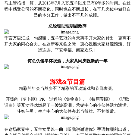
马主管掐指一算，从2015年7月入职五羊以来已有6年多的时间。在过
程中感受公司的不断变化，同时也在不断成长，在平凡岗位中做好自
己的本分工作，做出不平凡的成绩。
总经理助理胡甜致辞
千言万语汇成一句感谢，五羊艺冠的今天离不开大家的付出，更离不
开大家的同心合力。在这新春来临之际，衷心祝愿大家财源滚滚、好
运连连、平安幸福、阖家欢乐！
何总伉俪举杯祝酒，
大家共同庆祝新的一年
游戏&节目篇
精彩的年会当然少不了精彩的互动游戏和节目表演。
开场的《萝卜蹲》PK，过程的《集物资》、《挤眉弄眼》、《听歌
识曲》等互动游戏燃起了一波波高潮，营销中心的小伙伴活力满满、
斗智斗勇，生产中心的大伙伴亦老当益壮、不甘落后。
在这场家宴中，五羊女团以一曲《听我说谢谢你》手语舞顺利出道，