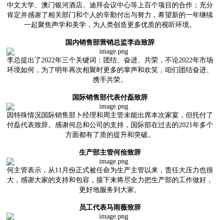
中文大学、澳门银河酒店、迪拜会议中心等上百个项目的合作；充分
肯定并感谢了相关部门和个人的辛勤付出与努力，希望新的一年继续
一起聚焦声学和美学，为人类创造更多优质的视听环境。
国内销售部营销总监李垚致辞
李总提出了2022年三个关键词：团结、奋进、共荣，不论2022年市场
环境如何，为了明年再次相聚时更多的掌声和欢笑，咱们团结奋进、
携手共荣。
国际销售部代表付磊致辞
因特殊情况国际销售部卜经理和周主管未能出席本次家宴，但托付了
付磊代表致辞。感谢何总和公司的支持，国际部在过去的2021年多个
方面都有了质的提升和突破。
生产部主管何俭致辞
何主管表示，从11月份正式被任命为生产主管以来，责任大压力也
很
大，感谢大家的支持和包容，接下来将尽全力把生产部的工作做好，
更好地服务到大家。
员工代表马雨薇致辞