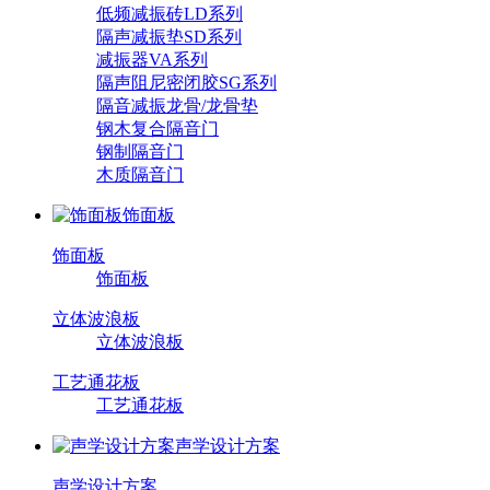
低频减振砖LD系列
隔声减振垫SD系列
减振器VA系列
隔声阻尼密闭胶SG系列
隔音减振龙骨/龙骨垫
钢木复合隔音门
钢制隔音门
木质隔音门
饰面板
饰面板
饰面板
立体波浪板
立体波浪板
工艺通花板
工艺通花板
声学设计方案
声学设计方案